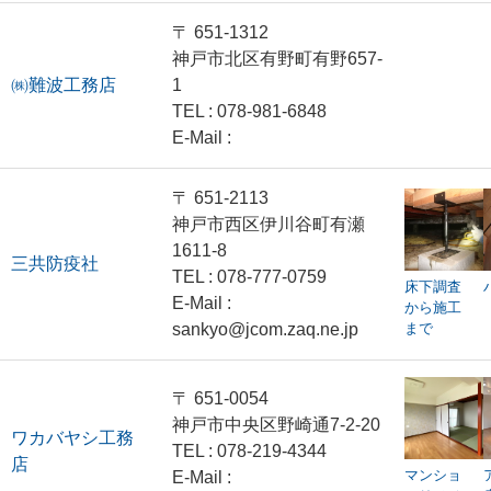
〒 651-1312
神戸市北区有野町有野657-
㈱難波工務店
1
TEL : 078-981-6848
E-Mail :
〒 651-2113
神戸市西区伊川谷町有瀬
1611-8
三共防疫社
TEL : 078-777-0759
床下調査
E-Mail :
から施工
sankyo@jcom.zaq.ne.jp
まで
〒 651-0054
神戸市中央区野崎通7‐2‐20
ワカバヤシ工務
TEL : 078-219-4344
店
マンショ
E-Mail :