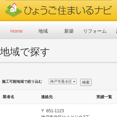
メ
イ
ン
コ
ン
テ
ン
ツ
Home
地域
新築
リフォーム
に
移
動
地域で探す
施工可能地域で絞り込む
業者名
連絡先
実績一覧
〒 651-1123