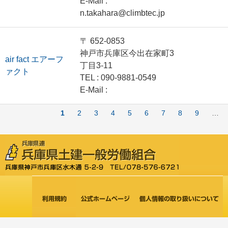
E-Mail :
n.takahara@climbtec.jp
〒 652-0853
神戸市兵庫区今出在家町3
air fact エアーフ
丁目3-11
ァクト
TEL : 090-9881-0549
E-Mail :
ペ
カ
1
Page
2
Page
3
Page
4
Page
5
Page
6
Page
7
Page
8
Page
9
…
ー
レ
ジ
ン
送
り
ト
ペ
ー
ジ