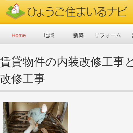
メ
イ
ン
コ
ン
テ
ン
ツ
Home
地域
新築
リフォーム
に
移
動
賃貸物件の内装改修工事
改修工事