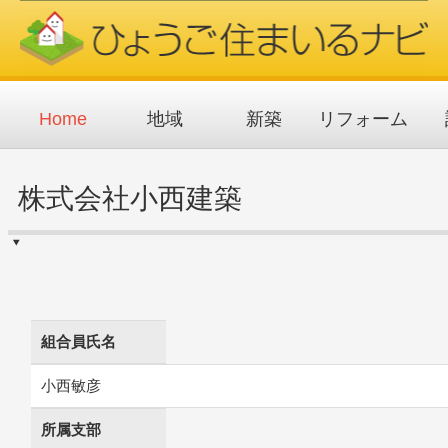
メ
イ
ン
コ
ン
テ
ン
ツ
Home
地域
新築
リフォーム
に
移
動
株式会社小西建築
組合員氏名
小西敏彦
所属支部