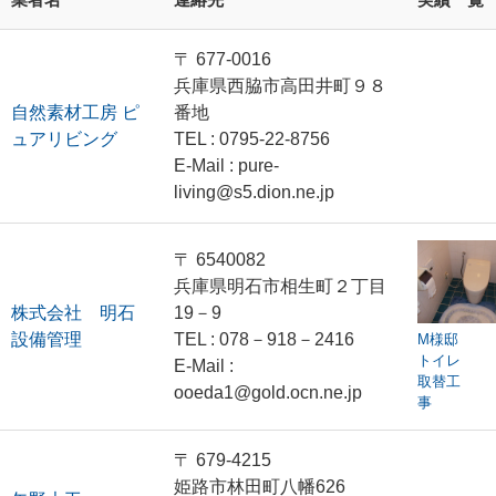
〒 677-0016
兵庫県西脇市高田井町９８
自然素材工房 ピ
番地
ュアリビング
TEL : 0795-22-8756
E-Mail : pure-
living@s5.dion.ne.jp
〒 6540082
兵庫県明石市相生町２丁目
株式会社 明石
19－9
設備管理
TEL : 078－918－2416
M様邸
トイレ
E-Mail :
取替工
ooeda1@gold.ocn.ne.jp
事
〒 679-4215
姫路市林田町八幡626