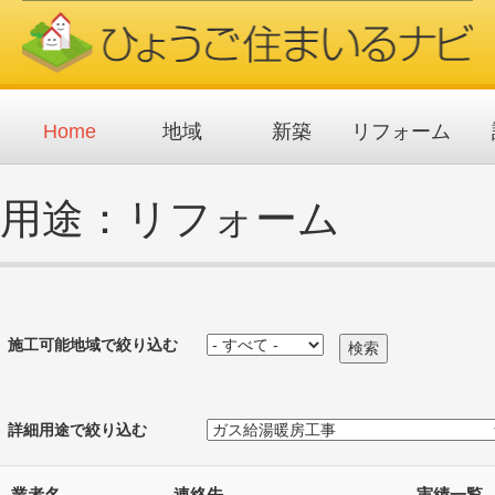
メ
イ
ン
コ
ン
テ
ン
ツ
Home
地域
新築
リフォーム
に
移
動
用途：リフォーム
施工可能地域で絞り込む
詳細用途で絞り込む
業者名
連絡先
実績一覧