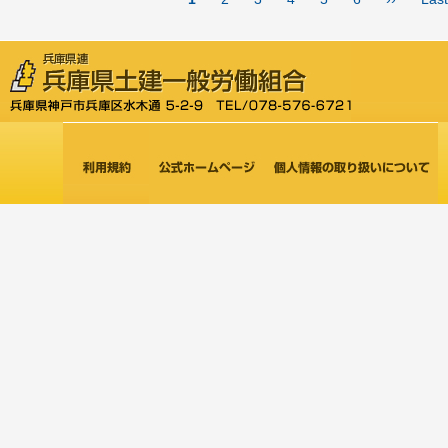
ー
レ
ペ
終
ジ
ン
ー
ペ
送
り
ト
ジ
ー
ペ
ジ
ー
ジ