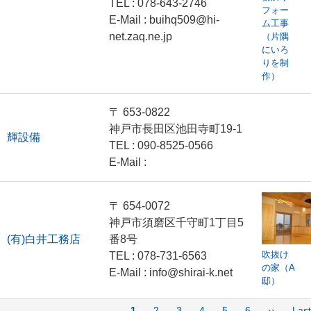
TEL : 078-643-2746
フォー
E-Mail : buihq509@hi-
ム工事
net.zaq.ne.jp
（片隅
にいろ
りを制
作）
〒 653-0822
神戸市長田区池田寺町19-1
輝設備
TEL : 090-8525-0566
E-Mail :
〒 654-0072
神戸市須磨区千守町1丁目5
(有)白井工務店
番8号
吹抜け
TEL : 078-731-6563
の家（A
E-Mail : info@shirai-k.net
邸）
ペ
カ
1
Page
2
Page
3
Page
4
Page
5
Page
6
次
››
最
Last