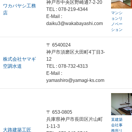
神戸市中央区野崎通7‐2‐20
ワカバヤシ工務
TEL : 078-219-4344
店
マンシ
E-Mail :
ョンリ
daiku3@wakabayashi.com
ノベー
ション
〒 6540024
神戸市須磨区大田町4丁目3-
株式会社ヤマギ
12
空調水道
TEL : 078-732-4313
E-Mail :
yamashiro@yamagi-ks.com
〒 653-0805
兵庫県神戸市長田区片山町
某建築
会社事
1-11-3
大路建築工匠
務所リ