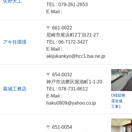
矢野大工
TEL : 079-261-2653
E-Mail :
〒 661‐0022
尼崎市尾浜町2丁目21‐27
アキ住環境
TEL : 06‐7172‐3427
E-Mail :
akijukankyo@hcc1.bai.ne.jp
〒 654-0032
神戸市須磨区堀池町1-1-20
葛城工務店
TEL : 078-731-8612
O様邸耐
E-Mail :
震改修
haku0809@yahoo.co.jp
工事1
〒 651-0054