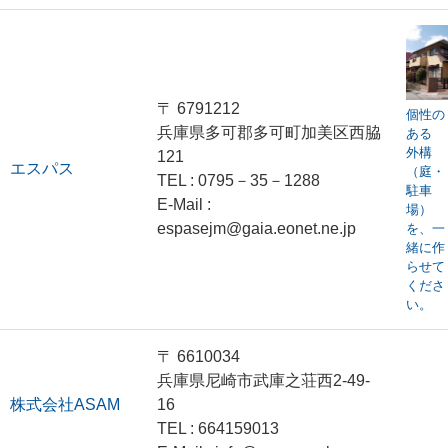
〒 6791212
個性の
兵庫県多可郡多可町加美区西脇
ある
外構
121
エスパス
（庭・
TEL : 0795－35－1288
駐車
E-Mail :
場）
espasejm@gaia.eonet.ne.jp
を、一
緒に作
らせて
くださ
い。
〒 6610034
兵庫県尼崎市武庫之荘西2-49-
株式会社ASAM
16
TEL : 664159013