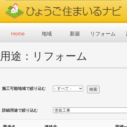
メ
イ
ン
コ
ン
テ
ン
ツ
Home
地域
新築
リフォーム
に
移
動
用途：リフォーム
施工可能地域で絞り込む
詳細用途で絞り込む
業者名
連絡先
実績