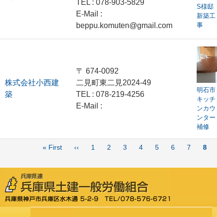
TEL : 078-903-5829
S様邸
E-Mail :
新築工
beppu.komuten@gmail.com
事
〒 674-0092
株式会社小西建
二見町東二見2024-49
明石市
築
TEL : 078-219-4256
キッチ
E-Mail :
ンカウ
ンター
補修
ペ
先
« First
前
‹‹
Page
1
Page
2
Page
3
Page
4
Page
5
Page
6
Page
7
カ
8
ー
頭
ペ
レ
ジ
ペ
ー
ン
送
り
ー
ジ
ト
ジ
ペ
ー
ジ