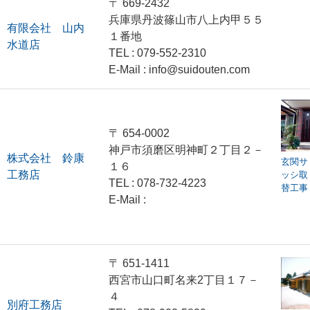
〒 669-2432
兵庫県丹波篠山市八上内甲５５
有限会社 山内
１番地
水道店
TEL : 079-552-2310
E-Mail : info@suidouten.com
〒 654-0002
神戸市須磨区明神町２丁目２－
株式会社 鈴康
玄関サ
１６
工務店
ッシ取
TEL : 078-732-4223
替工事
E-Mail :
〒 651-1411
西宮市山口町名来2丁目１７－
４
別府工務店