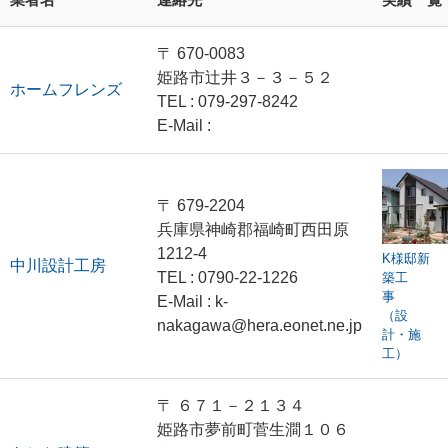
〒 670-0083
姫路市辻井３－３－５２
ホームフレンズ
TEL : 079-297-8242
E-Mail :
〒 679-2204
兵庫県神崎郡福崎町西田原
1212-4
K様邸新
中川設計工房
TEL : 0790-22-1226
築工
事
E-Mail : k-
（設
nakagawa@hera.eonet.ne.jp
計・施
工）
〒 ６７１－２１３４
姫路市夢前町菅生澗１０６