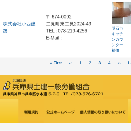
〒 674-0092
株式会社小西建
二見町東二見2024-49
明石市
築
TEL : 078-219-4256
キッチ
E-Mail :
ンカウ
ンター
補修
ペ
先
« First
前
‹‹
Page
1
Page
2
カ
3
Page
4
次
››
L
ー
頭
ペ
レ
ペ
ジ
ペ
ー
ン
ー
送
り
ー
ジ
ト
ジ
ジ
ペ
ー
ジ