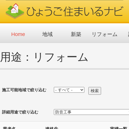
メ
イ
ン
コ
ン
テ
ン
ツ
Home
地域
新築
リフォーム
に
移
動
用途：リフォーム
施工可能地域で絞り込む
詳細用途で絞り込む
業者名
連絡先
実績一覧