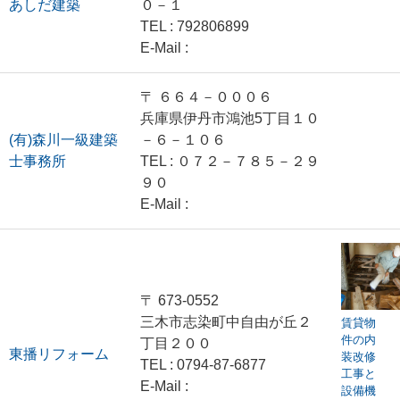
あしだ建築
０－１
TEL : 792806899
E-Mail :
〒 ６６４－０００６
兵庫県伊丹市鴻池5丁目１０
(有)森川一級建築
－６－１０６
士事務所
TEL : ０７２－７８５－２９
９０
E-Mail :
〒 673-0552
三木市志染町中自由が丘２
賃貸物
件の内
丁目２００
東播リフォーム
装改修
TEL : 0794-87-6877
工事と
E-Mail :
設備機