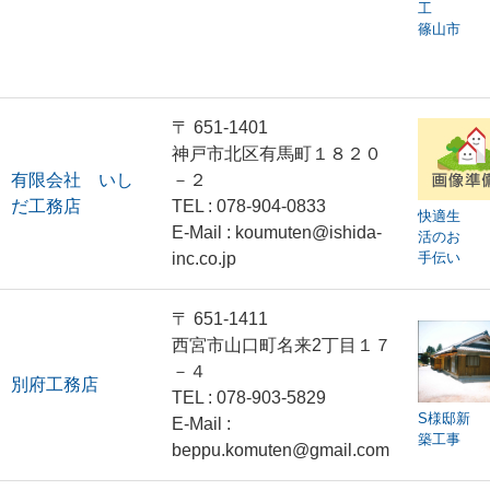
工
篠山市
〒 651-1401
神戸市北区有馬町１８２０
有限会社 いし
－２
だ工務店
TEL : 078-904-0833
快適生
E-Mail : koumuten@ishida-
活のお
inc.co.jp
手伝い
〒 651-1411
西宮市山口町名来2丁目１７
－４
別府工務店
TEL : 078-903-5829
S様邸新
E-Mail :
築工事
beppu.komuten@gmail.com