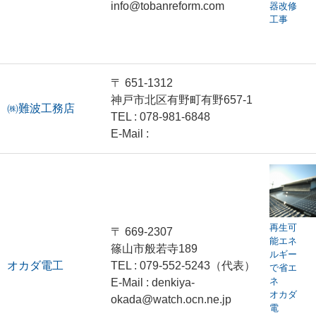
info@tobanreform.com
器改修
工事
〒 651-1312
神戸市北区有野町有野657-1
㈱難波工務店
TEL : 078-981-6848
E-Mail :
再生可
〒 669-2307
能エネ
篠山市般若寺189
ルギー
オカダ電工
TEL : 079-552-5243（代表）
で省エ
ネ
E-Mail : denkiya-
オカダ
okada@watch.ocn.ne.jp
電